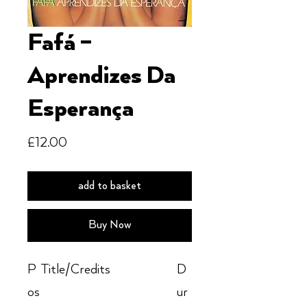
Fafá ‎–
Aprendizes Da
Esperança
Price
£12.00
add to basket
Buy Now
P
Title/Credits
D
os
ur