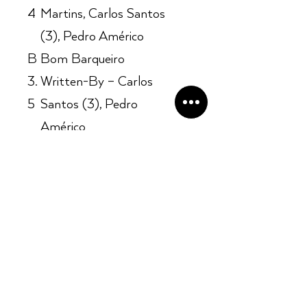
4
Martins, Carlos Santos
(3), Pedro Américo
B
Bom Barqueiro
3.
Written-By – Carlos
5
Santos (3), Pedro
Américo
B
Sol De Corações
4
Written By – Al
MakayWritten-By –
Erich Bulling, Fernando
Brant
B
Hino Nacional Brasileiro
5
Lyrics By – Joaquim