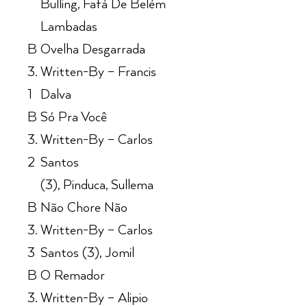
Bulling, Fafá De Belém
Lambadas
B
Ovelha Desgarrada
3.
Written-By – Francis
1
Dalva
B
Só Pra Você
3.
Written-By – Carlos
2
Santos
(3), Pinduca, Sullema
B
Não Chore Não
3.
Written-By – Carlos
3
Santos (3), Jomil
B
O Remador
3.
Written-By – Alipio