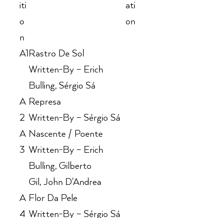
iti
ati
o
on
n
A1
Rastro De Sol
Written-By – Erich
Bulling, Sérgio Sá
A
Represa
2
Written-By – Sérgio Sá
A
Nascente / Poente
3
Written-By – Erich
Bulling, Gilberto
Gil, John D'Andrea
A
Flor Da Pele
4
Written-By – Sérgio Sá